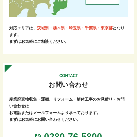
夏季休業のお知らせ
誠に勝手ながら、弊社は、下記の期間を夏季休暇とさせていた
だきます。
夏季休暇期間：令和7年8月10日～令和7年8月17日
対応エリアは、
茨城県・栃木県・埼玉県・千葉県・東京都
となり
ご迷惑をおかけいたしますが、ご理解のほどよろしくお願いい
ます。
たします。
まずはお気軽にご相談ください。
2025.04.23
ゴールデンウィーク休業のお知らせ
誠に勝手ながら、弊社は、下記の期間をゴールデンウィーク休
CONTACT
業とさせていただきます。
ゴールデンウィーク休業期間：令和7年5月1日～令和7年5月6日
お問い合わせ
ご迷惑をおかけいたしますが、ご理解のほどよろしくお願いい
たします。
産業廃棄物収集・運搬、リフォーム・解体工事のお見積り・お問
い合わせは
2024.12.09
お電話またはメールフォームより承っております。
年末年始休業のお知らせ
まずはお気軽にお問い合わせください。
誠に勝手ながら、弊社は、下記の期間を年末年始休業とさせて
いただきます。
0280-76-5800