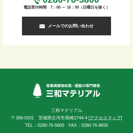
年末年始休業期間：2024年12月28日（土）～2025年1月5日
電話受付時間 7：00 ～ 16：00（日曜日を除く）
（日）
ご迷惑をおかけいたしますが、ご理解のほどよろしくお願いい
たします。
メールでのお問い合わせ
2024.07.30
夏季休業のお知らせ
誠に勝手ながら、弊社は、下記の期間を夏季休暇とさせていた
だきます。
夏季休暇期間：令和6年8月10日～令和6年8月18日
ご迷惑をおかけいたしますが、ご理解のほどよろしくお願いい
たします。
2024.04.25
ゴールデンウィーク休業のお知らせ
誠に勝手ながら、弊社は、下記の期間をゴールデンウィーク休
三和マテリアル
業とさせていただきます。
〒306-0101 茨城県古河市尾崎2744-4 [
アクセスマップ
]
令和6年5月1日～令和6年5月6日
TEL：0280-76-5800 FAX：0280-76-8650
ご迷惑をおかけいたしますが、ご理解のほどよろしくお願いい
たします。